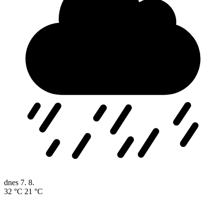
dnes
7. 8.
32 °C
21 °C