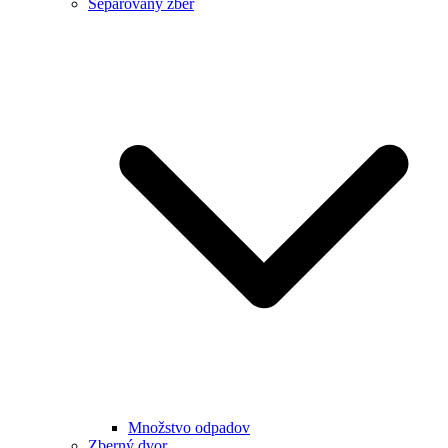
Separovaný zber
Množstvo odpadov
Zberný dvor