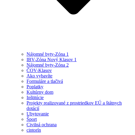
Nájomné byty-Zóna 1
IBV-Zóna Nový Klasov 1
Nájomné byty-Zóna 2
ČOV-Klasov
Ako vybavíte
Formuláre a tlačivá
Poplatky
Kultúrny dom
Inštitúcie
Projekty realizované z prostriedkov EÚ a štátnych
dotácií
Ubytovanie
Šport
Civilná ochrana
cintorín