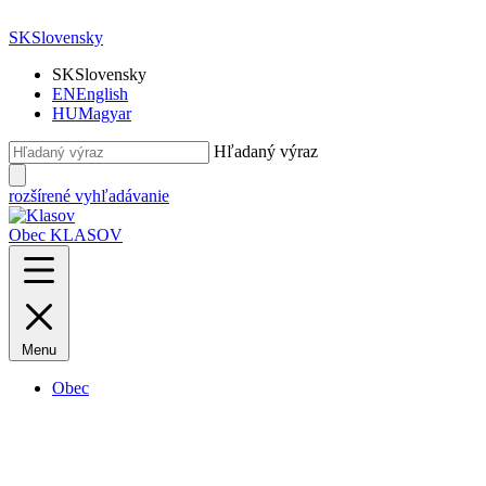
SK
Slovensky
SK
Slovensky
EN
English
HU
Magyar
Hľadaný výraz
rozšírené vyhľadávanie
Obec KLASOV
Menu
Obec