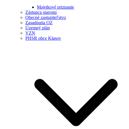
Majetkové priznanie
Zástupca starostu
Obecné zastupiteľstvo
Zasadnutia OZ
Územný plán
VZN
PHSR obce Klasov