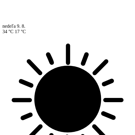
nedeľa
9. 8.
34 °C
17 °C