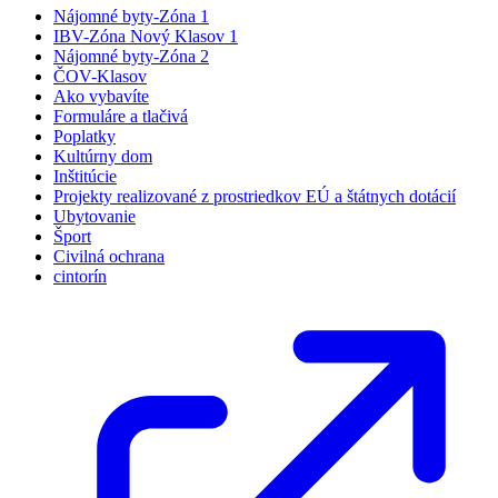
Nájomné byty-Zóna 1
IBV-Zóna Nový Klasov 1
Nájomné byty-Zóna 2
ČOV-Klasov
Ako vybavíte
Formuláre a tlačivá
Poplatky
Kultúrny dom
Inštitúcie
Projekty realizované z prostriedkov EÚ a štátnych dotácií
Ubytovanie
Šport
Civilná ochrana
cintorín