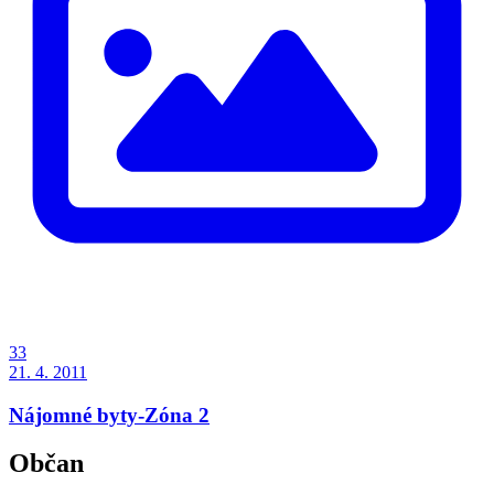
33
21. 4. 2011
Nájomné byty-Zóna 2
Občan