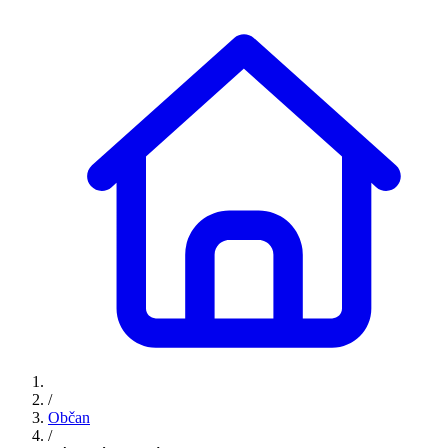
/
Občan
/