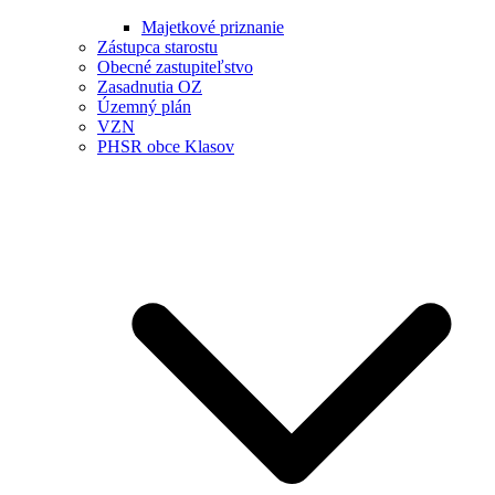
Majetkové priznanie
Zástupca starostu
Obecné zastupiteľstvo
Zasadnutia OZ
Územný plán
VZN
PHSR obce Klasov