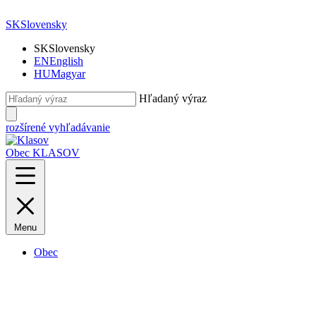
SK
Slovensky
SK
Slovensky
EN
English
HU
Magyar
Hľadaný výraz
rozšírené vyhľadávanie
Obec KLASOV
Menu
Obec