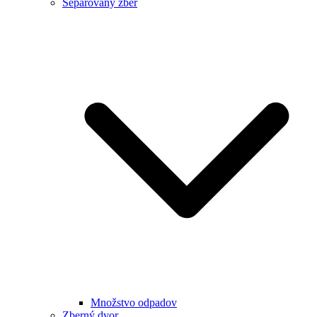
Separovaný zber
Množstvo odpadov
Zberný dvor