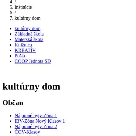
/
Inštitúcie
/
kultúrny dom
kultúrny dom
Základná škola
Materská škola
Knižnica
KREATÍV
Pošta
COOP Jednota SD
kultúrny dom
Občan
Nájomné byty-Zóna 1
IBV-Zóna Nový Klasov 1
Nájomné byty-Zóna 2
ČOV-Klasov