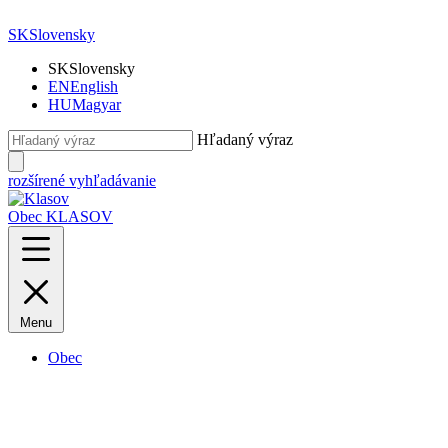
SK
Slovensky
SK
Slovensky
EN
English
HU
Magyar
Hľadaný výraz
rozšírené vyhľadávanie
Obec KLASOV
Menu
Obec