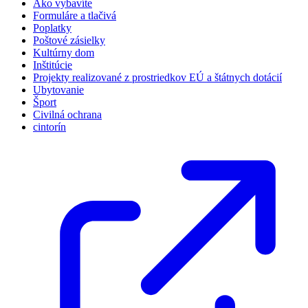
Ako vybavíte
Formuláre a tlačivá
Poplatky
Poštové zásielky
Kultúrny dom
Inštitúcie
Projekty realizované z prostriedkov EÚ a štátnych dotácií
Ubytovanie
Šport
Civilná ochrana
cintorín