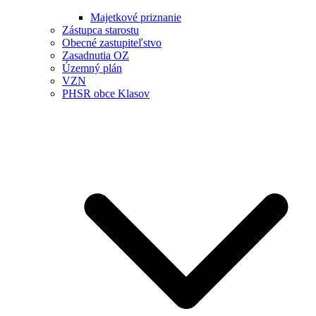
Majetkové priznanie
Zástupca starostu
Obecné zastupiteľstvo
Zasadnutia OZ
Územný plán
VZN
PHSR obce Klasov