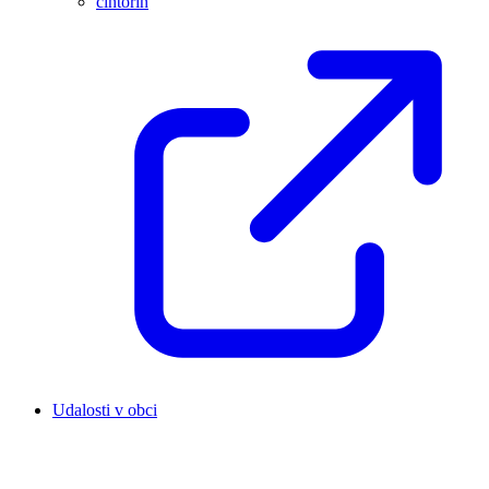
cintorín
Udalosti v obci