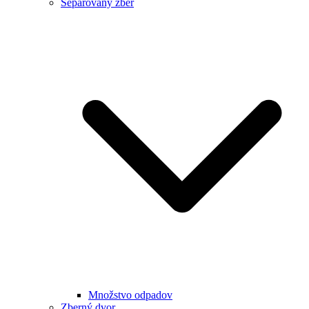
Separovaný zber
Množstvo odpadov
Zberný dvor