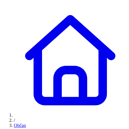
/
Občan