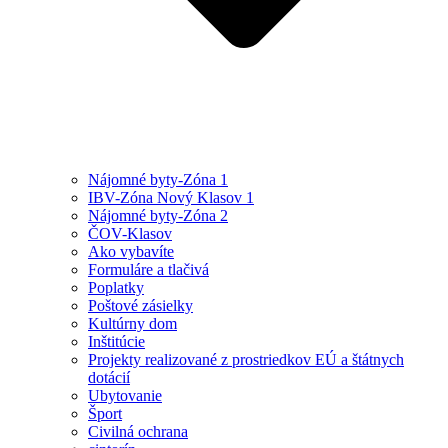
Nájomné byty-Zóna 1
IBV-Zóna Nový Klasov 1
Nájomné byty-Zóna 2
ČOV-Klasov
Ako vybavíte
Formuláre a tlačivá
Poplatky
Poštové zásielky
Kultúrny dom
Inštitúcie
Projekty realizované z prostriedkov EÚ a štátnych
dotácií
Ubytovanie
Šport
Civilná ochrana