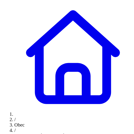
/
Obec
/