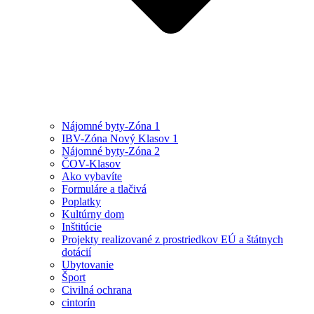
Nájomné byty-Zóna 1
IBV-Zóna Nový Klasov 1
Nájomné byty-Zóna 2
ČOV-Klasov
Ako vybavíte
Formuláre a tlačivá
Poplatky
Kultúrny dom
Inštitúcie
Projekty realizované z prostriedkov EÚ a štátnych
dotácií
Ubytovanie
Šport
Civilná ochrana
cintorín