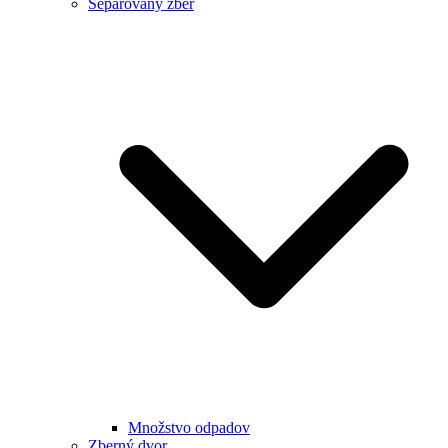
Separovaný zber
Množstvo odpadov
Zberný dvor