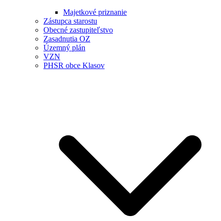
Majetkové priznanie
Zástupca starostu
Obecné zastupiteľstvo
Zasadnutia OZ
Územný plán
VZN
PHSR obce Klasov