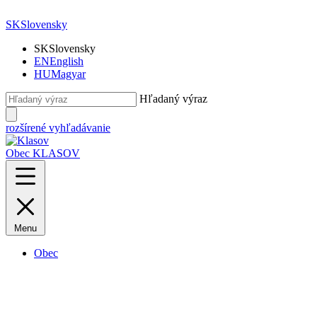
SK
Slovensky
SK
Slovensky
EN
English
HU
Magyar
Hľadaný výraz
rozšírené vyhľadávanie
Obec KLASOV
Menu
Obec