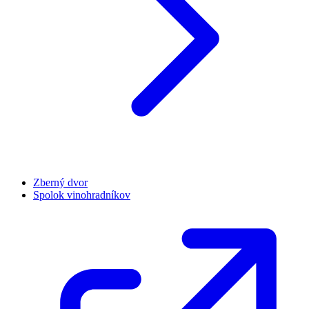
Zberný dvor
Spolok vinohradníkov