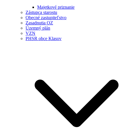
Majetkové priznanie
Zástupca starostu
Obecné zastupiteľstvo
Zasadnutia OZ
Územný plán
VZN
PHSR obce Klasov