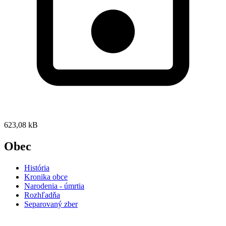
623,08 kB
Obec
História
Kronika obce
Narodenia - úmrtia
Rozhľadňa
Separovaný zber