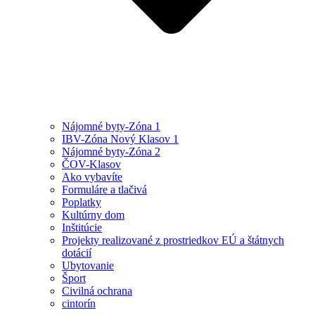
Nájomné byty-Zóna 1
IBV-Zóna Nový Klasov 1
Nájomné byty-Zóna 2
ČOV-Klasov
Ako vybavíte
Formuláre a tlačivá
Poplatky
Kultúrny dom
Inštitúcie
Projekty realizované z prostriedkov EÚ a štátnych
dotácií
Ubytovanie
Šport
Civilná ochrana
cintorín