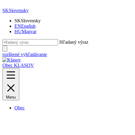
SK
Slovensky
SK
Slovensky
EN
English
HU
Magyar
Hľadaný výraz
rozšírené vyhľadávanie
Obec KLASOV
Menu
Obec