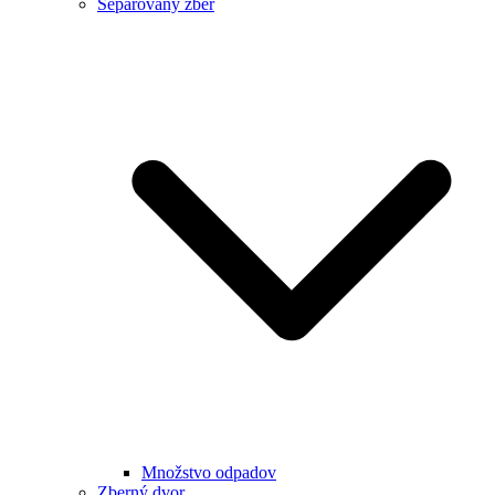
Separovaný zber
Množstvo odpadov
Zberný dvor