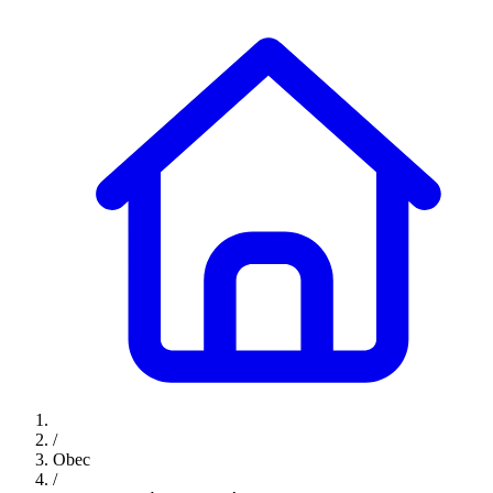
/
Obec
/