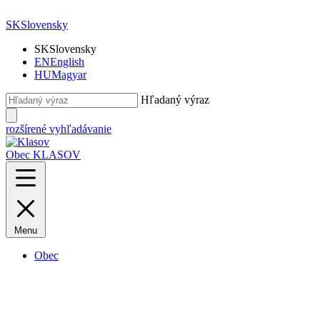
SK
Slovensky
SK
Slovensky
EN
English
HU
Magyar
Hľadaný výraz
rozšírené vyhľadávanie
Obec KLASOV
Menu
Obec