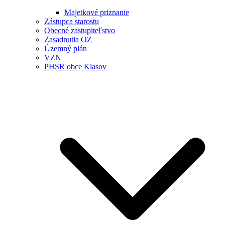
Majetkové priznanie
Zástupca starostu
Obecné zastupiteľstvo
Zasadnutia OZ
Územný plán
VZN
PHSR obce Klasov