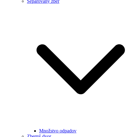
Separovaný zber
Množstvo odpadov
Zberný dvor