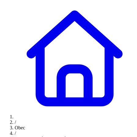
/
Obec
/