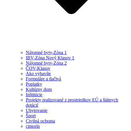
Nájomné byty-Zóna 1
IBV-Zóna Nový Klasov 1
Nájomné byty-Zóna 2
ČOV-Klasov
Ako vybavíte
Formuláre a tlačivá
Poplatky
Kultúrny dom
Inštitúcie
Projekty realizované z prostriedkov EÚ a štátnych
dotácií
Ubytovanie
Šport
Civilná ochrana
cintorín