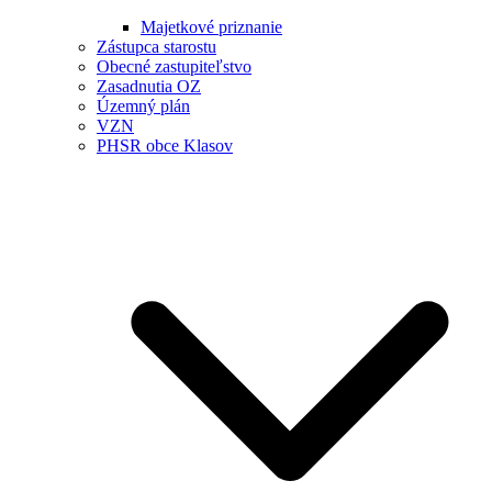
Majetkové priznanie
Zástupca starostu
Obecné zastupiteľstvo
Zasadnutia OZ
Územný plán
VZN
PHSR obce Klasov