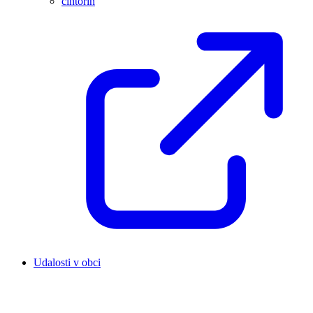
cintorín
Udalosti v obci