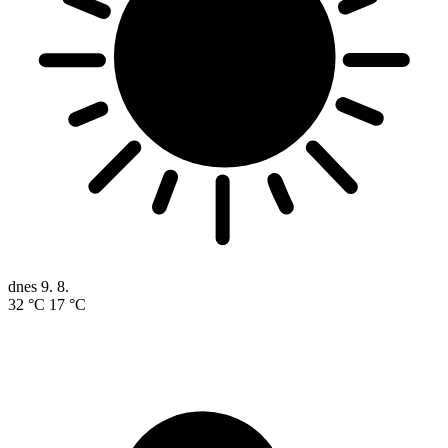
dnes
9. 8.
32 °C
17 °C