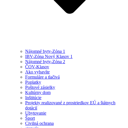
Nájomné byty-Zóna 1
IBV-Zóna Nový Klasov 1
Nájomné byty-Zóna 2
ČOV-Klasov
Ako vybavíte
Formuláre a tlačivá
Poplatky
Poštové zásielky
Kultúrny dom
Inštitúcie
Projekty realizované z prostriedkov EÚ a štátnych
dotácií
Ubytovanie
Šport
Civilná ochrana