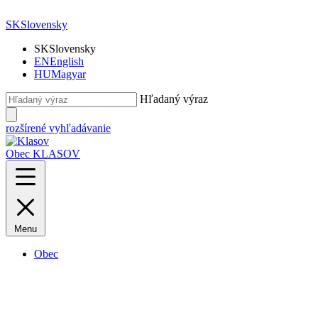
SK
Slovensky
SK
Slovensky
EN
English
HU
Magyar
Hľadaný výraz
rozšírené vyhľadávanie
Obec KLASOV
Menu
Obec