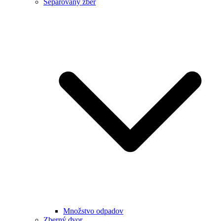
Separovaný zber
Množstvo odpadov
Zberný dvor