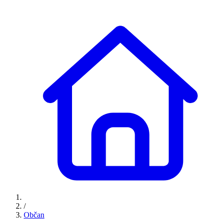
/
Občan