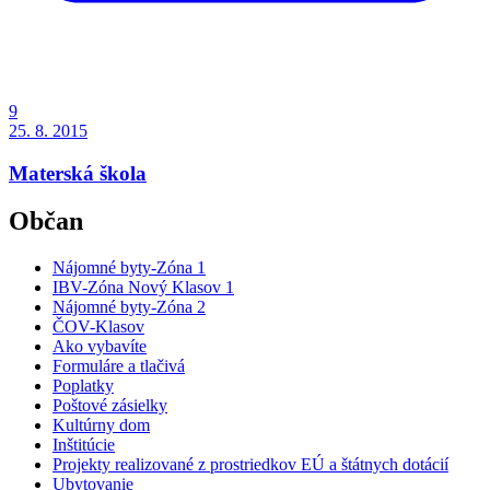
9
25. 8. 2015
Materská škola
Občan
Nájomné byty-Zóna 1
IBV-Zóna Nový Klasov 1
Nájomné byty-Zóna 2
ČOV-Klasov
Ako vybavíte
Formuláre a tlačivá
Poplatky
Poštové zásielky
Kultúrny dom
Inštitúcie
Projekty realizované z prostriedkov EÚ a štátnych dotácií
Ubytovanie