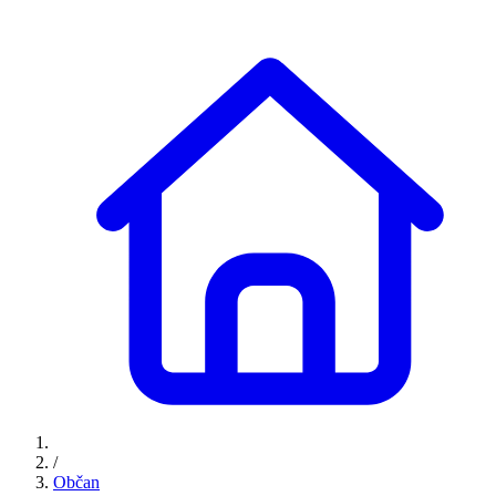
/
Občan