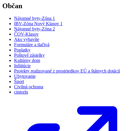
Občan
Nájomné byty-Zóna 1
IBV-Zóna Nový Klasov 1
Nájomné byty-Zóna 2
ČOV-Klasov
Ako vybavíte
Formuláre a tlačivá
Poplatky
Poštové zásielky
Kultúrny dom
Inštitúcie
Projekty realizované z prostriedkov EÚ a štátnych dotácií
Ubytovanie
Šport
Civilná ochrana
cintorín