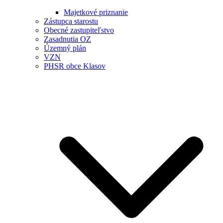
Majetkové priznanie
Zástupca starostu
Obecné zastupiteľstvo
Zasadnutia OZ
Územný plán
VZN
PHSR obce Klasov