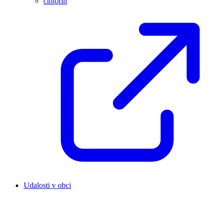
cintorín
Udalosti v obci