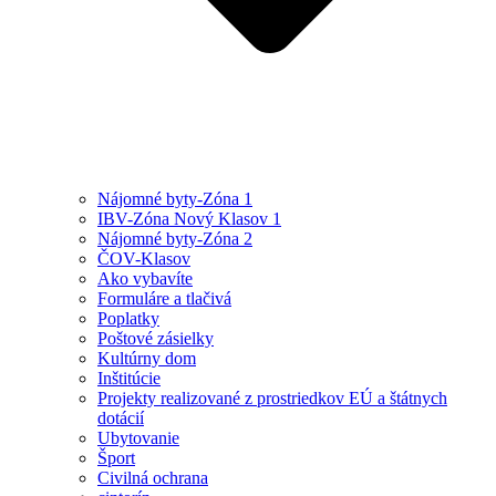
Nájomné byty-Zóna 1
IBV-Zóna Nový Klasov 1
Nájomné byty-Zóna 2
ČOV-Klasov
Ako vybavíte
Formuláre a tlačivá
Poplatky
Poštové zásielky
Kultúrny dom
Inštitúcie
Projekty realizované z prostriedkov EÚ a štátnych
dotácií
Ubytovanie
Šport
Civilná ochrana