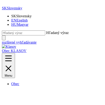
SK
Slovensky
SK
Slovensky
EN
English
HU
Magyar
Hľadaný výraz
rozšírené vyhľadávanie
Obec KLASOV
Menu
Obec