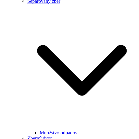
Separovaný zber
Množstvo odpadov
Zberný dvor