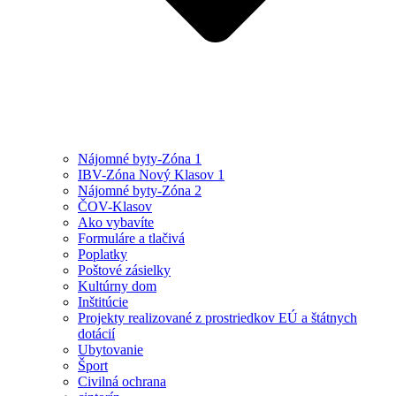
Nájomné byty-Zóna 1
IBV-Zóna Nový Klasov 1
Nájomné byty-Zóna 2
ČOV-Klasov
Ako vybavíte
Formuláre a tlačivá
Poplatky
Poštové zásielky
Kultúrny dom
Inštitúcie
Projekty realizované z prostriedkov EÚ a štátnych
dotácií
Ubytovanie
Šport
Civilná ochrana