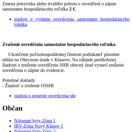
Zmena priezviska alebo trvalého pobytu v osvedčení o zápise
samostatne hospodáriaceho roľníka
2 €
.
ziadost o vydanie osvedcenia samostatne hospodariaceho
rolnika
Zrušenie osvedčenia samostatne hospodáriaceho roľníka
Ukončenie poľnohospodárskej činnosti podnikateľ písomne
ohlási na Obecnom úrade v Klasove. Na základe predloženej
žiadosti o zrušenie osvedčenia SHR obecný úrad vystaví zrušenie
osvedčenia o zápise do evidencie.
Potrebné doklady
- Žiadosť o zrušenie OSHR
ziadost o zrusenie osvedcenia shr
Občan
Nájomné byty-Zóna 1
IBV-Zóna Nový Klasov 1
Nájomné byty-Zóna 2