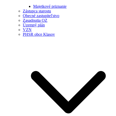
Majetkové priznanie
Zástupca starostu
Obecné zastupiteľstvo
Zasadnutia OZ
Územný plán
VZN
PHSR obce Klasov