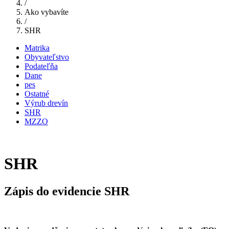
/
Ako vybavíte
/
SHR
Matrika
Obyvateľstvo
Podateľňa
Dane
pes
Ostatné
Výrub drevín
SHR
MZZO
SHR
Zápis do evidencie SHR