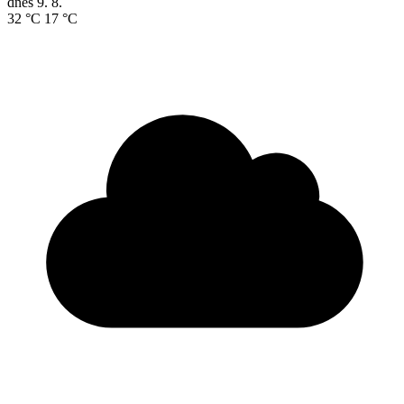
dnes
9. 8.
32 °C
17 °C