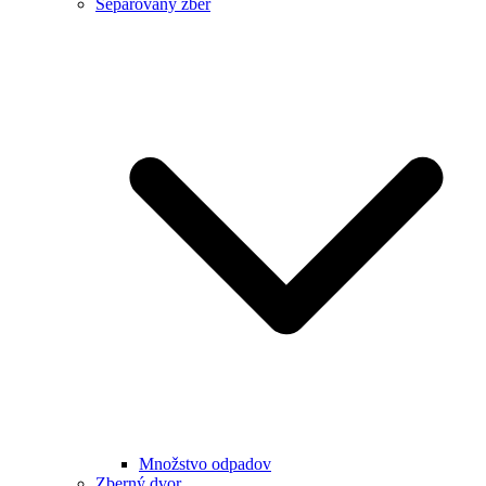
Separovaný zber
Množstvo odpadov
Zberný dvor