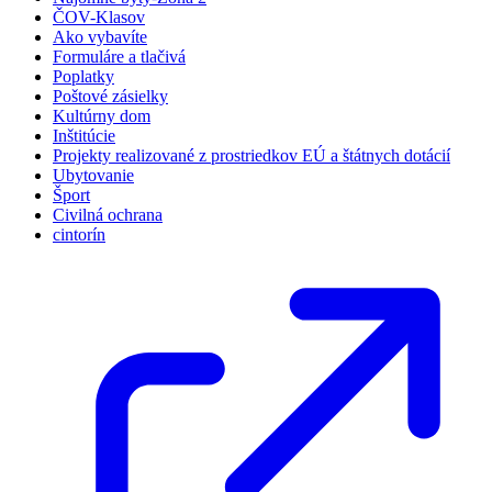
ČOV-Klasov
Ako vybavíte
Formuláre a tlačivá
Poplatky
Poštové zásielky
Kultúrny dom
Inštitúcie
Projekty realizované z prostriedkov EÚ a štátnych dotácií
Ubytovanie
Šport
Civilná ochrana
cintorín