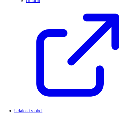
cintorín
Udalosti v obci