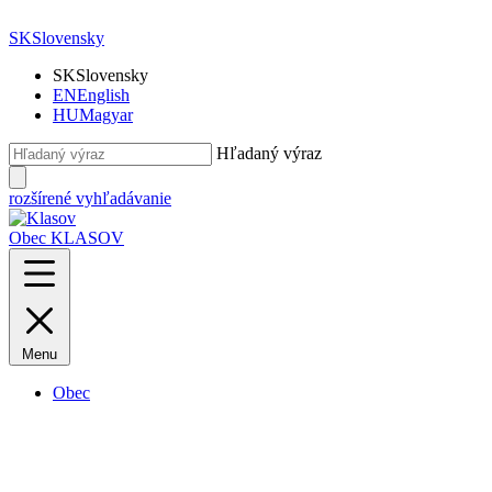
SK
Slovensky
SK
Slovensky
EN
English
HU
Magyar
Hľadaný výraz
rozšírené vyhľadávanie
Obec KLASOV
Menu
Obec