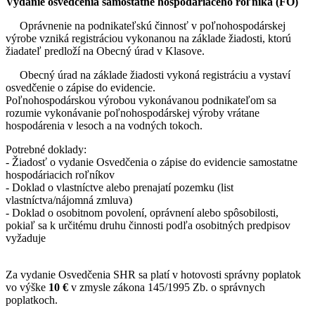
Vydanie osvedčenia samostatne hospodáriaceho roľníka (FO)
Oprávnenie na podnikateľskú činnosť v poľnohospodárskej
výrobe vzniká registráciou vykonanou na základe žiadosti, ktorú
žiadateľ predloží na Obecný úrad v Klasove.
Obecný úrad na základe žiadosti vykoná registráciu a vystaví
osvedčenie o zápise do evidencie.
Poľnohospodárskou výrobou vykonávanou podnikateľom sa
rozumie vykonávanie poľnohospodárskej výroby vrátane
hospodárenia v lesoch a na vodných tokoch.
Potrebné doklady:
- Žiadosť o vydanie Osvedčenia o zápise do evidencie samostatne
hospodáriacich roľníkov
- Doklad o vlastníctve alebo prenajatí pozemku (list
vlastníctva/nájomná zmluva)
- Doklad o osobitnom povolení, oprávnení alebo spôsobilosti,
pokiaľ sa k určitému druhu činnosti podľa osobitných predpisov
vyžaduje
Za vydanie Osvedčenia SHR sa platí v hotovosti správny poplatok
vo výške
10 €
v zmysle zákona 145/1995 Zb. o správnych
poplatkoch.