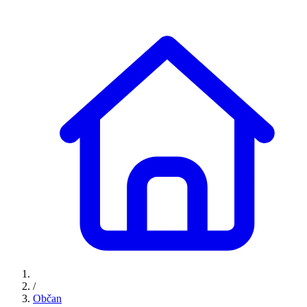
/
Občan