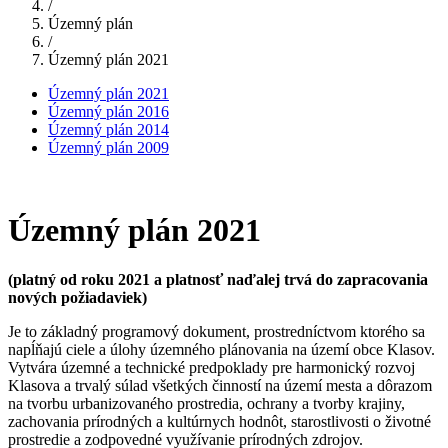
/
Územný plán
/
Územný plán 2021
Územný plán 2021
Územný plán 2016
Územný plán 2014
Územný plán 2009
Územný plán 2021
(platný od roku 2021 a platnosť naďalej trvá do zapracovania
nových požiadaviek
)
Je to základný programový dokument, prostredníctvom ktorého sa
napĺňajú ciele a úlohy územného plánovania na území obce Klasov.
Vytvára územné a technické predpoklady pre harmonický rozvoj
Klasova a trvalý súlad všetkých činností na území mesta a dôrazom
na tvorbu urbanizovaného prostredia, ochrany a tvorby krajiny,
zachovania prírodných a kultúrnych hodnôt, starostlivosti o životné
prostredie a zodpovedné využívanie prírodných zdrojov.