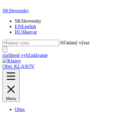
SK
Slovensky
SK
Slovensky
EN
English
HU
Magyar
Hľadaný výraz
rozšírené vyhľadávanie
Obec KLASOV
Menu
Obec