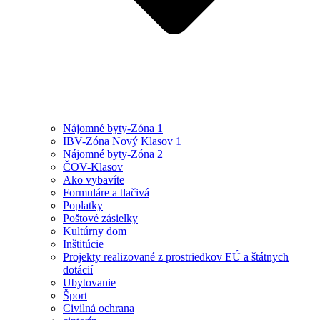
Nájomné byty-Zóna 1
IBV-Zóna Nový Klasov 1
Nájomné byty-Zóna 2
ČOV-Klasov
Ako vybavíte
Formuláre a tlačivá
Poplatky
Poštové zásielky
Kultúrny dom
Inštitúcie
Projekty realizované z prostriedkov EÚ a štátnych
dotácií
Ubytovanie
Šport
Civilná ochrana