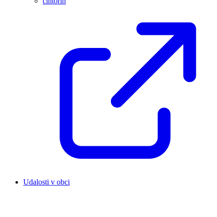
cintorín
Udalosti v obci