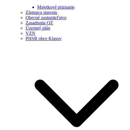
Majetkové priznanie
Zástupca starostu
Obecné zastupiteľstvo
Zasadnutia OZ
Územný plán
VZN
PHSR obce Klasov