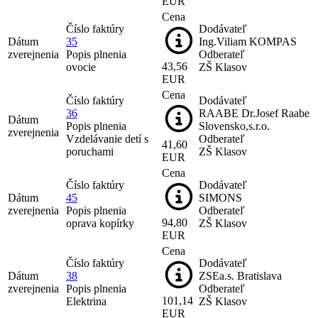
EUR
Cena
Číslo faktúry
Dodávateľ
Dátum
35
Ing.Viliam KOMPAS
zverejnenia
Popis plnenia
Odberateľ
43,56
ovocie
ZŠ Klasov
EUR
Cena
Číslo faktúry
Dodávateľ
36
RAABE Dr.Josef Raabe
Dátum
Popis plnenia
Slovensko,s.r.o.
zverejnenia
Vzdelávanie detí s
Odberateľ
41,60
poruchami
ZŠ Klasov
EUR
Cena
Číslo faktúry
Dodávateľ
Dátum
45
SIMONS
zverejnenia
Popis plnenia
Odberateľ
94,80
oprava kopírky
ZŠ Klasov
EUR
Cena
Číslo faktúry
Dodávateľ
Dátum
38
ZSEa.s. Bratislava
zverejnenia
Popis plnenia
Odberateľ
101,14
Elektrina
ZŠ Klasov
EUR