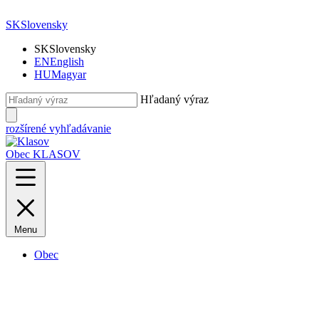
SK
Slovensky
SK
Slovensky
EN
English
HU
Magyar
Hľadaný výraz
rozšírené vyhľadávanie
Obec KLASOV
Menu
Obec