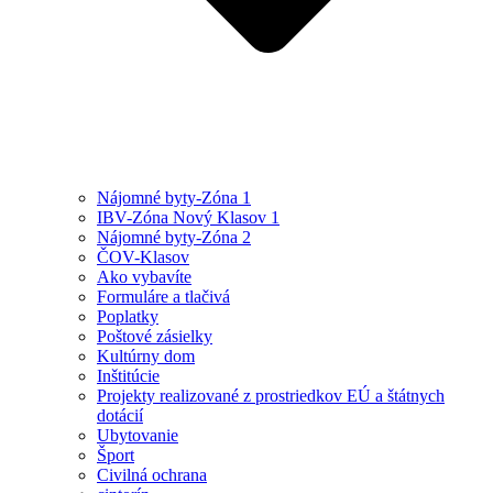
Nájomné byty-Zóna 1
IBV-Zóna Nový Klasov 1
Nájomné byty-Zóna 2
ČOV-Klasov
Ako vybavíte
Formuláre a tlačivá
Poplatky
Poštové zásielky
Kultúrny dom
Inštitúcie
Projekty realizované z prostriedkov EÚ a štátnych
dotácií
Ubytovanie
Šport
Civilná ochrana