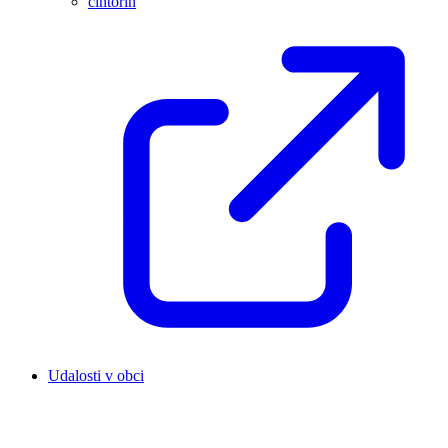
cintorín
Udalosti v obci