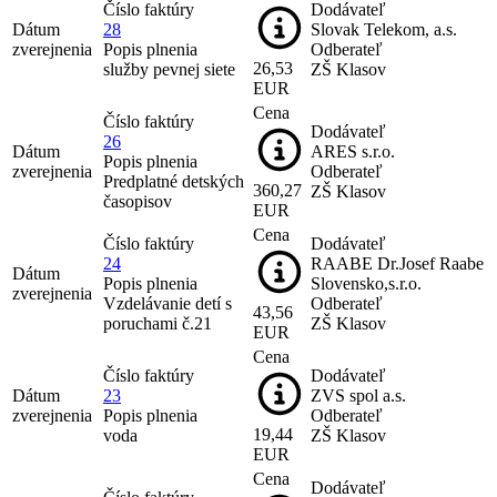
Číslo faktúry
Dodávateľ
Dátum
28
Slovak Telekom, a.s.
zverejnenia
Popis plnenia
Odberateľ
26,53
služby pevnej siete
ZŠ Klasov
EUR
Cena
Číslo faktúry
Dodávateľ
26
Dátum
ARES s.r.o.
Popis plnenia
zverejnenia
Odberateľ
Predplatné detských
360,27
ZŠ Klasov
časopisov
EUR
Cena
Číslo faktúry
Dodávateľ
24
RAABE Dr.Josef Raabe
Dátum
Popis plnenia
Slovensko,s.r.o.
zverejnenia
Vzdelávanie detí s
Odberateľ
43,56
poruchami č.21
ZŠ Klasov
EUR
Cena
Číslo faktúry
Dodávateľ
Dátum
23
ZVS spol a.s.
zverejnenia
Popis plnenia
Odberateľ
19,44
voda
ZŠ Klasov
EUR
Cena
Dodávateľ