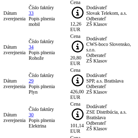
Cena
Číslo faktúry
Dodávateľ
Dátum
33
Slovak Telekom, a.s.
zverejnenia
Popis plnenia
Odberateľ
12,26
mobil
ZŠ Klasov
EUR
Cena
Dodávateľ
Číslo faktúry
CWS-boco Slovensko,
Dátum
34
s.r.o.
zverejnenia
Popis plnenia
Odberateľ
20,80
Rohože
ZŠ Klasov
EUR
Cena
Číslo faktúry
Dodávateľ
Dátum
29
SPP, a.s. Bratislava
zverejnenia
Popis plnenia
Odberateľ
426,00
Plyn
ZŠ Klasov
EUR
Cena
Dodávateľ
Číslo faktúry
ZSE Distribúcia, a.s.
Dátum
30
Bratislava
zverejnenia
Popis plnenia
Odberateľ
101,14
Elektrina
ZŠ Klasov
EUR
Cena