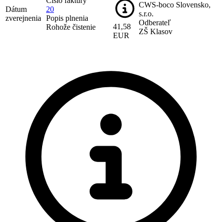
Číslo faktúry
CWS-boco Slovensko,
Dátum
20
s.r.o.
zverejnenia
Popis plnenia
Odberateľ
41,58
Rohože čistenie
ZŠ Klasov
EUR