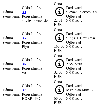
Cena
Číslo faktúry
Dodávateľ
Dátum
39
Slovak Telekom, a.s.
zverejnenia
Popis plnenia
Odberateľ
22,31
služby pevnej siete
ZŠ Klasov
EUR
Cena
Číslo faktúry
Dodávateľ
Dátum
35
SPP, a.s. Bratislava
zverejnenia
Popis plnenia
Odberateľ
163,00
Plyn
ZŠ Klasov
EUR
Cena
Číslo faktúry
Dodávateľ
Dátum
36
ZSV Nitra
zverejnenia
Popis plnenia
Odberateľ
32,00
voda
ZŠ Klasov
EUR
Cena
Číslo faktúry
Dodávateľ
Dátum
37
Mgr. Ivan Mihálik
zverejnenia
Popis plnenia
Odberateľ
60,00
BOZP a PO
ZŠ Klasov
EUR