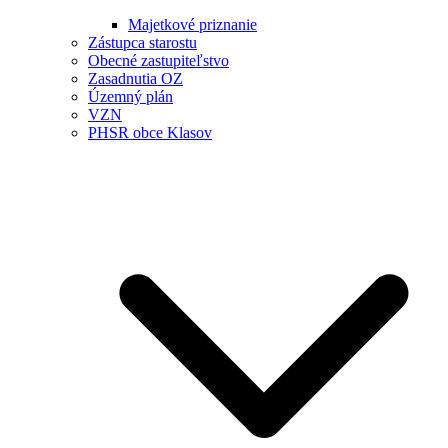
Majetkové priznanie
Zástupca starostu
Obecné zastupiteľstvo
Zasadnutia OZ
Územný plán
VZN
PHSR obce Klasov