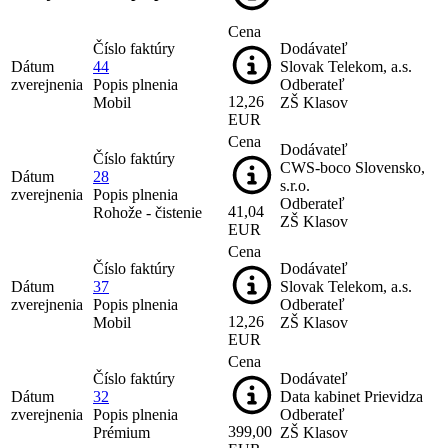
Cena
Číslo faktúry
Dodávateľ
Dátum
44
Slovak Telekom, a.s.
zverejnenia
Popis plnenia
Odberateľ
12,26
Mobil
ZŠ Klasov
EUR
Cena
Dodávateľ
Číslo faktúry
CWS-boco Slovensko,
Dátum
28
s.r.o.
zverejnenia
Popis plnenia
Odberateľ
41,04
Rohože - čistenie
ZŠ Klasov
EUR
Cena
Číslo faktúry
Dodávateľ
Dátum
37
Slovak Telekom, a.s.
zverejnenia
Popis plnenia
Odberateľ
12,26
Mobil
ZŠ Klasov
EUR
Cena
Číslo faktúry
Dodávateľ
Dátum
32
Data kabinet Prievidza
zverejnenia
Popis plnenia
Odberateľ
399,00
Prémium
ZŠ Klasov