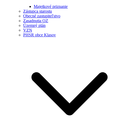
Majetkové priznanie
Zástupca starostu
Obecné zastupiteľstvo
Zasadnutia OZ
Územný plán
VZN
PHSR obce Klasov