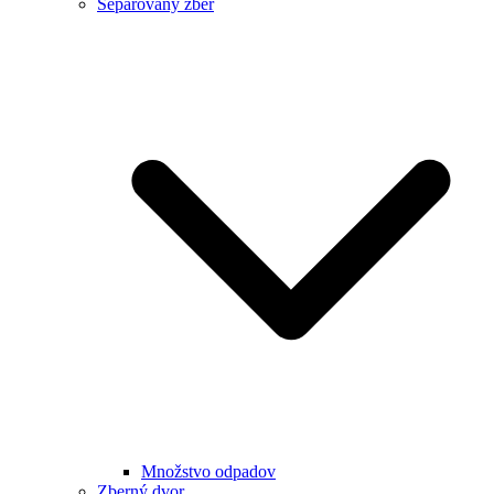
Separovaný zber
Množstvo odpadov
Zberný dvor