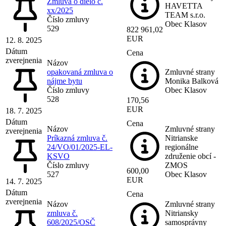
Zmluva o dielo č.
HAVETTA
xx/2025
TEAM s.r.o.
Číslo zmluvy
Obec Klasov
529
822 961,02
EUR
12. 8. 2025
Dátum
Cena
zverejnenia
Názov
opakovaná zmluva o
Zmluvné strany
nájme bytu
Monika Balková
Číslo zmluvy
Obec Klasov
528
170,56
EUR
18. 7. 2025
Dátum
Cena
Názov
Zmluvné strany
zverejnenia
Príkazná zmluva č.
Nitrianske
24/VO/01/2025-EL-
regionálne
KSVO
združenie obcí -
Číslo zmluvy
ZMOS
600,00
527
Obec Klasov
EUR
14. 7. 2025
Dátum
Cena
zverejnenia
Názov
Zmluvné strany
zmluva č.
Nitriansky
608/2025/OSČ
samosprávny