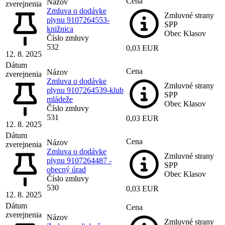
Cena
Názov
zverejnenia
Zmluva o dodávke
Zmluvné strany
plynu 9107264553-
SPP
knižnica
Obec Klasov
Číslo zmluvy
532
0,03 EUR
12. 8. 2025
Dátum
Cena
Názov
zverejnenia
Zmluva o dodávke
Zmluvné strany
plynu 9107264539-klub
SPP
mládeže
Obec Klasov
Číslo zmluvy
531
0,03 EUR
12. 8. 2025
Dátum
Cena
Názov
zverejnenia
Zmluva o dodávke
Zmluvné strany
plynu 9107264487 -
SPP
obecný úrad
Obec Klasov
Číslo zmluvy
530
0,03 EUR
12. 8. 2025
Dátum
Cena
zverejnenia
Názov
Zmluvné strany