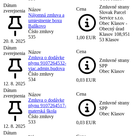
Dátum
Zmluvné strany
Cena
Názov
zverejnenia
Slovak Parcel
Nájomná zmluva a
Service s.r.o.
umiestnenie boxu
Obec Klasov -
Balíkovo
Obecný úrad
Číslo zmluvy
Klasov 108,951
535
1,00 EUR
53 Klasov
20. 8. 2025
Dátum
Cena
Názov
zverejnenia
Zmluva o dodávke
Zmluvné strany
plynu 9107264532-
SPP
viac.admin.budova
Obec Klasov
Číslo zmluvy
534
0,03 EUR
12. 8. 2025
Dátum
Cena
Názov
zverejnenia
Zmluva o dodávke
Zmluvné strany
plynu 9107264517-
SPP
materská škola
Obec Klasov
Číslo zmluvy
533
0,03 EUR
12. 8. 2025
Dátum