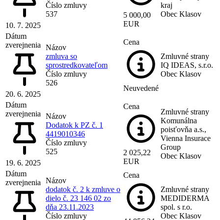
Číslo zmluvy
kraj
537
Obec Klasov
5 000,00
EUR
10. 7. 2025
Dátum
Cena
zverejnenia
Názov
zmluva so
Zmluvné strany
sprostredkovateľom
IQ IDEAS, s.r.o.
Číslo zmluvy
Obec Klasov
526
Neuvedené
20. 6. 2025
Dátum
Cena
Zmluvné strany
zverejnenia
Názov
Komunálna
Dodatok k PZ č. 1
poisťovňa a.s.,
4419010346
Vienna Insurace
Číslo zmluvy
Group
525
2 025,22
Obec Klasov
EUR
19. 6. 2025
Dátum
Cena
Názov
zverejnenia
dodatok č. 2 k zmluve o
Zmluvné strany
dielo č. 23 146 02 zo
MEDIDERMA
dňa 23.11.2023
spol. s r.o.
Číslo zmluvy
Obec Klasov