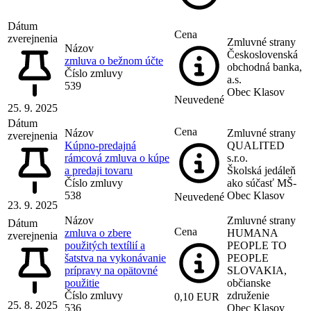
Dátum
Cena
zverejnenia
Zmluvné strany
Názov
Československá
zmluva o bežnom účte
obchodná banka,
Číslo zmluvy
a.s.
539
Obec Klasov
Neuvedené
25. 9. 2025
Dátum
Cena
Názov
Zmluvné strany
zverejnenia
Kúpno-predajná
QUALITED
rámcová zmluva o kúpe
s.r.o.
a predaji tovaru
Školská jedáleň
Číslo zmluvy
ako súčasť MŠ-
538
Obec Klasov
Neuvedené
23. 9. 2025
Názov
Zmluvné strany
Dátum
Cena
zmluva o zbere
HUMANA
zverejnenia
použitých textílií a
PEOPLE TO
šatstva na vykonávanie
PEOPLE
prípravy na opätovné
SLOVAKIA,
použitie
občianske
Číslo zmluvy
združenie
0,10 EUR
25. 8. 2025
536
Obec Klasov