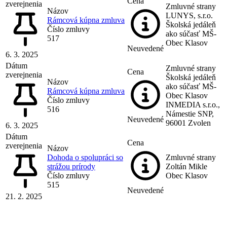
Cena
zverejnenia
Zmluvné strany
Názov
LUNYS, s.r.o.
Rámcová kúpna zmluva
Školská jedáleň
Číslo zmluvy
ako súčasť MŠ-
517
Obec Klasov
Neuvedené
6. 3. 2025
Dátum
Zmluvné strany
Cena
zverejnenia
Školská jedáleň
Názov
ako súčasť MŠ-
Rámcová kúpna zmluva
Obec Klasov
Číslo zmluvy
INMEDIA s.r.o.,
516
Námestie SNP,
Neuvedené
96001 Zvolen
6. 3. 2025
Dátum
Cena
zverejnenia
Názov
Dohoda o spolupráci so
Zmluvné strany
strážou prírody
Zoltán Mikle
Číslo zmluvy
Obec Klasov
515
Neuvedené
21. 2. 2025