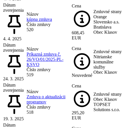
Dátum
Cena
zverejnenia
Zmluvné strany
Názov
Orange
kúpna zmluva
Slovensko a.s.
Číslo zmluvy
Bratislava
520
Obec Klasov
608,45
EUR
4. 4. 2025
Dátum
Cena
Názov
zverejnenia
Zmluvné strany
Príkazná zmluva č.
Nitrianske
26/VO/01/2025-PL-
komunálne
KSVO
služby
Číslo zmluvy
Obec Klasov
519
Neuvedené
24. 3. 2025
Dátum
Cena
zverejnenia
Názov
Zmluvné strany
Zmluva o aktualizácii
Obec Klasov
programov
TOPSET
Číslo zmluvy
Solutions s.r.o.
518
295,20
EUR
19. 3. 2025
Dátum