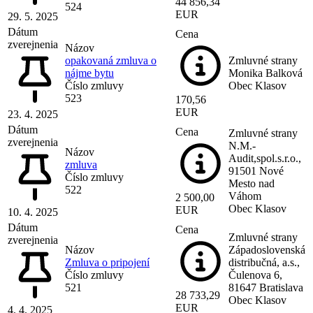
44 856,34
524
EUR
29. 5. 2025
Dátum
Cena
zverejnenia
Názov
opakovaná zmluva o
Zmluvné strany
nájme bytu
Monika Balková
Číslo zmluvy
Obec Klasov
523
170,56
EUR
23. 4. 2025
Dátum
Cena
Zmluvné strany
zverejnenia
N.M.-
Názov
Audit,spol.s.r.o.,
zmluva
91501 Nové
Číslo zmluvy
Mesto nad
522
Váhom
2 500,00
Obec Klasov
EUR
10. 4. 2025
Dátum
Cena
Zmluvné strany
zverejnenia
Názov
Západoslovenská
Zmluva o pripojení
distribučná, a.s.,
Číslo zmluvy
Čulenova 6,
521
81647 Bratislava
28 733,29
Obec Klasov
EUR
4. 4. 2025