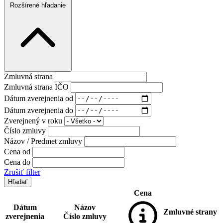
Rozšírené hľadanie
Zmluvná strana
Zmluvná strana IČO
Dátum zverejnenia od
Dátum zverejnenia do
Zverejnený v roku
Číslo zmluvy
Názov / Predmet zmluvy
Cena od
Cena do
Zrušiť filter
Cena
Dátum
Názov
Zmluvné strany
zverejnenia
Číslo zmluvy