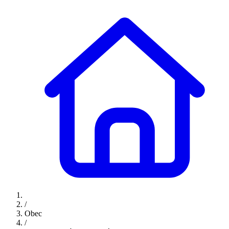
/
Obec
/