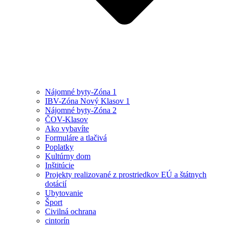
Nájomné byty-Zóna 1
IBV-Zóna Nový Klasov 1
Nájomné byty-Zóna 2
ČOV-Klasov
Ako vybavíte
Formuláre a tlačivá
Poplatky
Kultúrny dom
Inštitúcie
Projekty realizované z prostriedkov EÚ a štátnych
dotácií
Ubytovanie
Šport
Civilná ochrana
cintorín