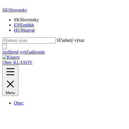
SK
Slovensky
SK
Slovensky
EN
English
HU
Magyar
Hľadaný výraz
rozšírené vyhľadávanie
Obec KLASOV
Menu
Obec