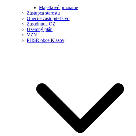
Majetkové priznanie
Zástupca starostu
Obecné zastupiteľstvo
Zasadnutia OZ
Územný plán
VZN
PHSR obce Klasov