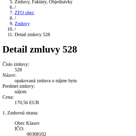
Zmluvy, Faktúry, Objednávky
/
ZFO obec
/
Zmluvy
/
Detail zmluvy 528
Detail zmluvy 528
Číslo zmluvy:
528
Názov:
opakovaná zmluva o nájme bytu
Predmet zmluvy:
nájom
Cena:
170,56 EUR
1. Zmluvná strana:
Obec Klasov
IČO:
00308102