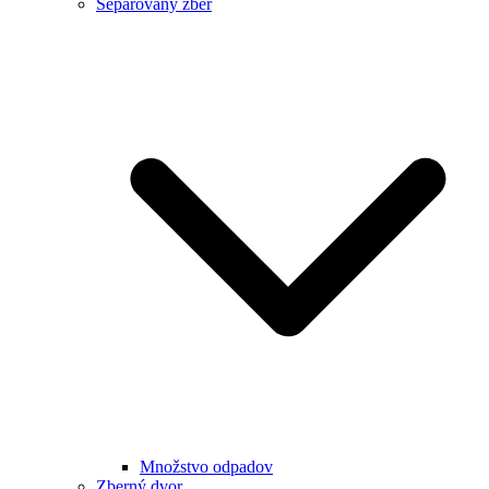
Separovaný zber
Množstvo odpadov
Zberný dvor