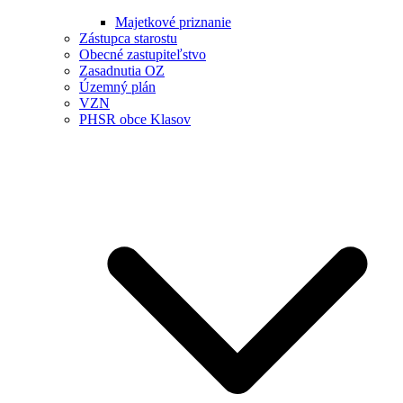
Majetkové priznanie
Zástupca starostu
Obecné zastupiteľstvo
Zasadnutia OZ
Územný plán
VZN
PHSR obce Klasov