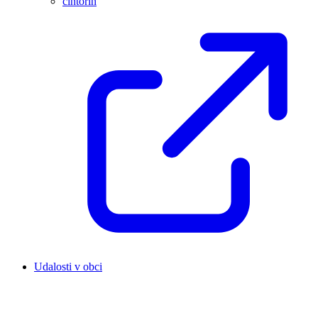
cintorín
Udalosti v obci