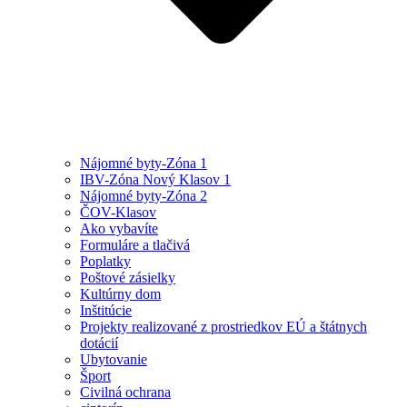
Nájomné byty-Zóna 1
IBV-Zóna Nový Klasov 1
Nájomné byty-Zóna 2
ČOV-Klasov
Ako vybavíte
Formuláre a tlačivá
Poplatky
Poštové zásielky
Kultúrny dom
Inštitúcie
Projekty realizované z prostriedkov EÚ a štátnych
dotácií
Ubytovanie
Šport
Civilná ochrana