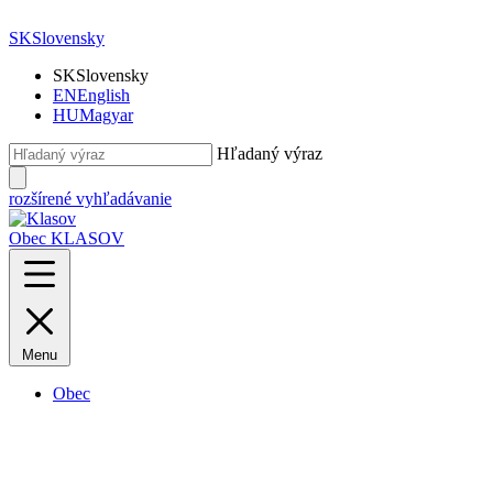
SK
Slovensky
SK
Slovensky
EN
English
HU
Magyar
Hľadaný výraz
rozšírené vyhľadávanie
Obec KLASOV
Menu
Obec