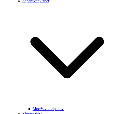
Separovaný zber
Množstvo odpadov
Zberný dvor