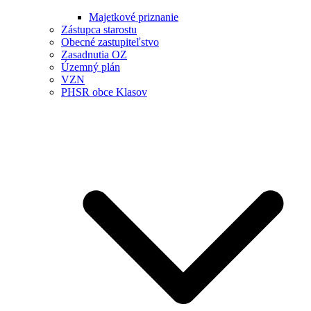
Majetkové priznanie
Zástupca starostu
Obecné zastupiteľstvo
Zasadnutia OZ
Územný plán
VZN
PHSR obce Klasov