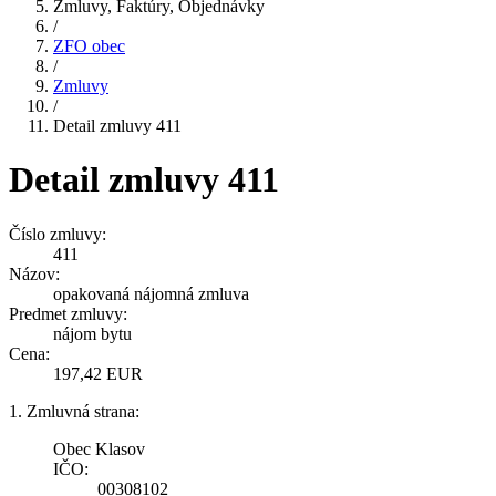
Zmluvy, Faktúry, Objednávky
/
ZFO obec
/
Zmluvy
/
Detail zmluvy 411
Detail zmluvy 411
Číslo zmluvy:
411
Názov:
opakovaná nájomná zmluva
Predmet zmluvy:
nájom bytu
Cena:
197,42 EUR
1. Zmluvná strana:
Obec Klasov
IČO:
00308102