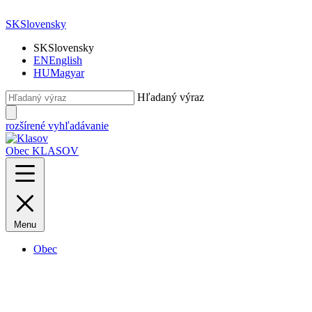
SK
Slovensky
SK
Slovensky
EN
English
HU
Magyar
Hľadaný výraz
rozšírené vyhľadávanie
Obec KLASOV
Menu
Obec