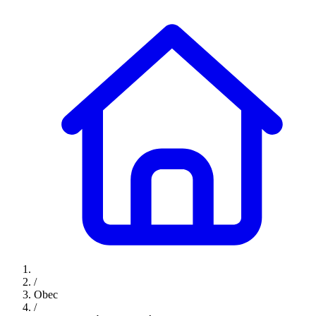
/
Obec
/