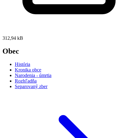
312,94 kB
Obec
História
Kronika obce
Narodenia - úmrtia
Rozhľadňa
Separovaný zber