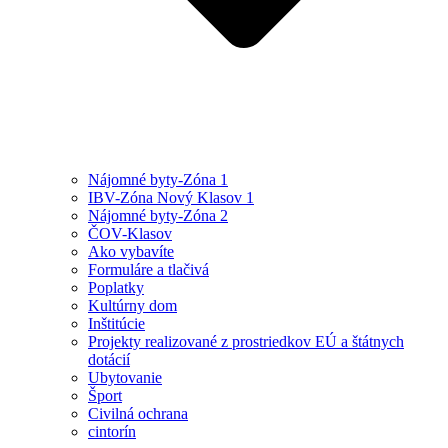
Nájomné byty-Zóna 1
IBV-Zóna Nový Klasov 1
Nájomné byty-Zóna 2
ČOV-Klasov
Ako vybavíte
Formuláre a tlačivá
Poplatky
Kultúrny dom
Inštitúcie
Projekty realizované z prostriedkov EÚ a štátnych
dotácií
Ubytovanie
Šport
Civilná ochrana
cintorín