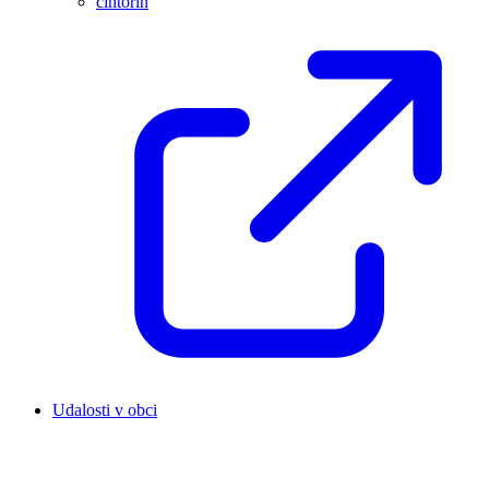
cintorín
Udalosti v obci