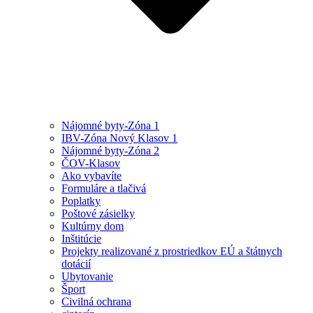
Nájomné byty-Zóna 1
IBV-Zóna Nový Klasov 1
Nájomné byty-Zóna 2
ČOV-Klasov
Ako vybavíte
Formuláre a tlačivá
Poplatky
Poštové zásielky
Kultúrny dom
Inštitúcie
Projekty realizované z prostriedkov EÚ a štátnych
dotácií
Ubytovanie
Šport
Civilná ochrana