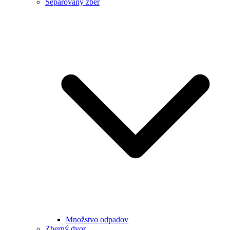
Separovaný zber
Množstvo odpadov
Zberný dvor