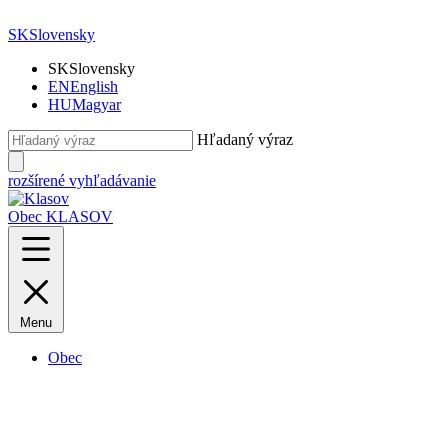
SK
Slovensky
SK
Slovensky
EN
English
HU
Magyar
Hľadaný výraz
rozšírené vyhľadávanie
Obec KLASOV
Menu
Obec