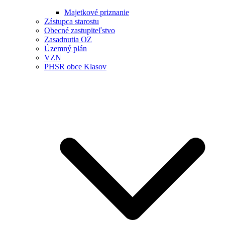
Majetkové priznanie
Zástupca starostu
Obecné zastupiteľstvo
Zasadnutia OZ
Územný plán
VZN
PHSR obce Klasov