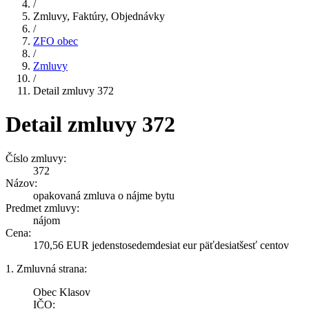
/
Zmluvy, Faktúry, Objednávky
/
ZFO obec
/
Zmluvy
/
Detail zmluvy 372
Detail zmluvy 372
Číslo zmluvy:
372
Názov:
opakovaná zmluva o nájme bytu
Predmet zmluvy:
nájom
Cena:
170,56 EUR jedenstosedemdesiat eur päťdesiatšesť centov
1. Zmluvná strana:
Obec Klasov
IČO: