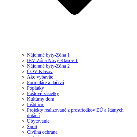
Nájomné byty-Zóna 1
IBV-Zóna Nový Klasov 1
Nájomné byty-Zóna 2
ČOV-Klasov
Ako vybavíte
Formuláre a tlačivá
Poplatky
Poštové zásielky
Kultúrny dom
Inštitúcie
Projekty realizované z prostriedkov EÚ a štátnych
dotácií
Ubytovanie
Šport
Civilná ochrana