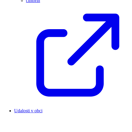
cintorín
Udalosti v obci