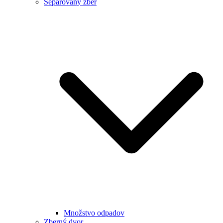
Separovaný zber
Množstvo odpadov
Zberný dvor