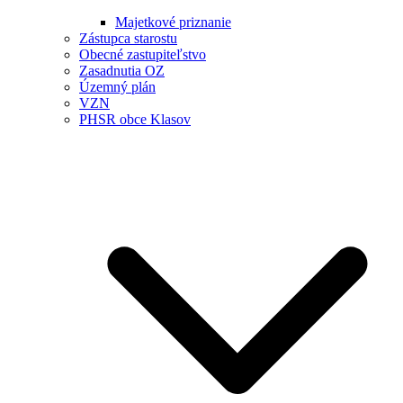
Majetkové priznanie
Zástupca starostu
Obecné zastupiteľstvo
Zasadnutia OZ
Územný plán
VZN
PHSR obce Klasov