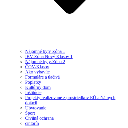
Nájomné byty-Zóna 1
IBV-Zóna Nový Klasov 1
Nájomné byty-Zóna 2
ČOV-Klasov
Ako vybavíte
Formuláre a tlačivá
Poplatky
Kultúrny dom
Inštitúcie
Projekty realizované z prostriedkov EÚ a štátnych
dotácií
Ubytovanie
Šport
Civilná ochrana
cintorín