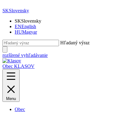
SK
Slovensky
SK
Slovensky
EN
English
HU
Magyar
Hľadaný výraz
rozšírené vyhľadávanie
Obec KLASOV
Menu
Obec