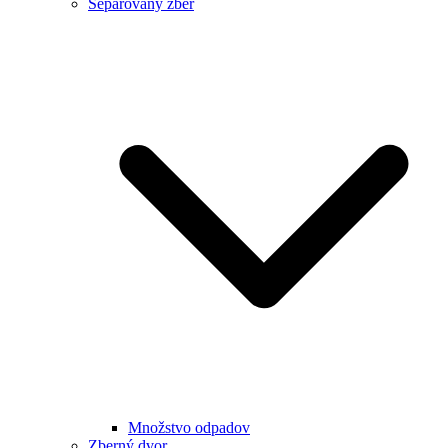
Separovaný zber
Množstvo odpadov
Zberný dvor