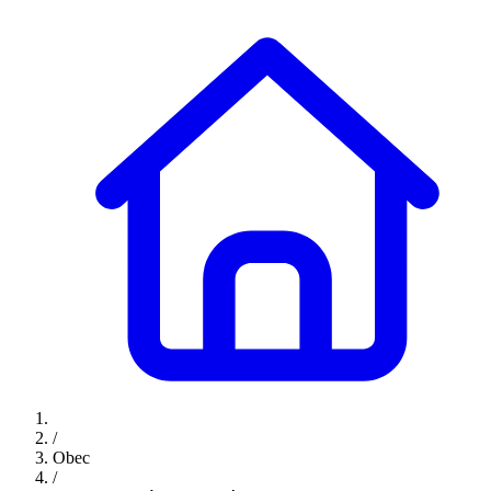
/
Obec
/