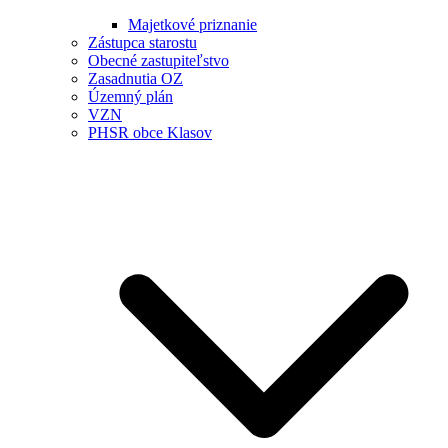
Majetkové priznanie
Zástupca starostu
Obecné zastupiteľstvo
Zasadnutia OZ
Územný plán
VZN
PHSR obce Klasov