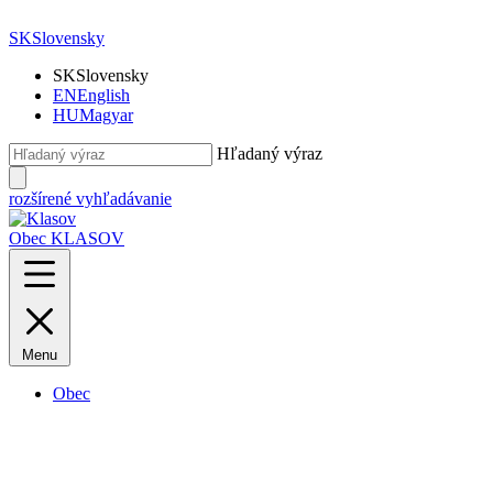
SK
Slovensky
SK
Slovensky
EN
English
HU
Magyar
Hľadaný výraz
rozšírené vyhľadávanie
Obec KLASOV
Menu
Obec