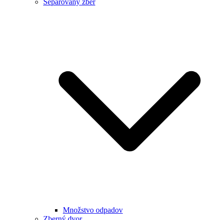
Separovaný zber
Množstvo odpadov
Zberný dvor