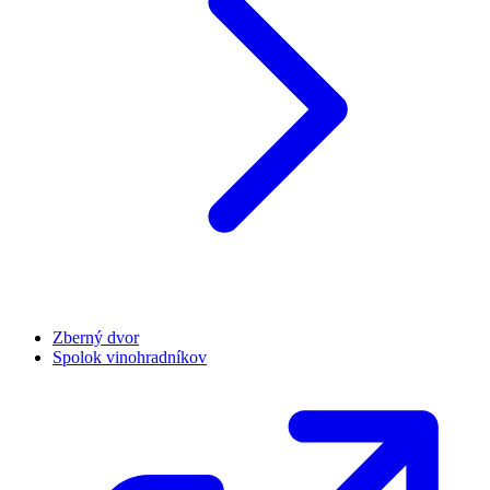
Zberný dvor
Spolok vinohradníkov