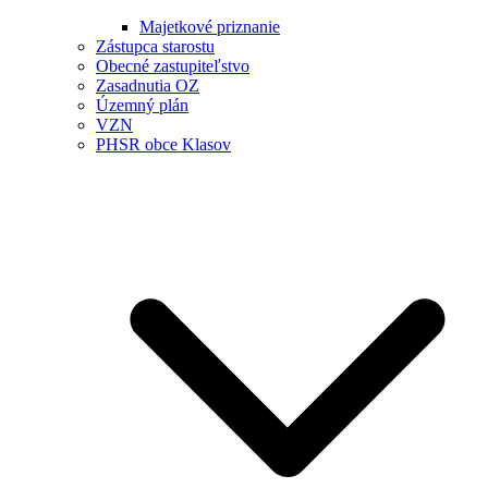
Majetkové priznanie
Zástupca starostu
Obecné zastupiteľstvo
Zasadnutia OZ
Územný plán
VZN
PHSR obce Klasov