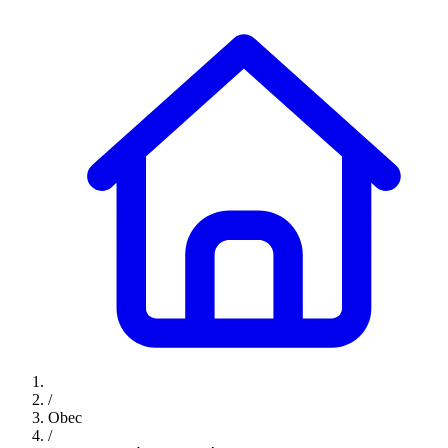
/
Obec
/