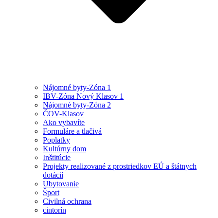
Nájomné byty-Zóna 1
IBV-Zóna Nový Klasov 1
Nájomné byty-Zóna 2
ČOV-Klasov
Ako vybavíte
Formuláre a tlačivá
Poplatky
Kultúrny dom
Inštitúcie
Projekty realizované z prostriedkov EÚ a štátnych
dotácií
Ubytovanie
Šport
Civilná ochrana
cintorín