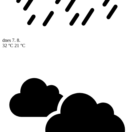
dnes
7. 8.
32 °C
21 °C