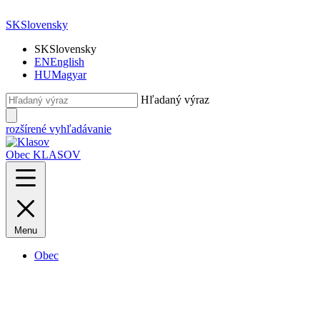
SK
Slovensky
SK
Slovensky
EN
English
HU
Magyar
Hľadaný výraz
rozšírené vyhľadávanie
Obec KLASOV
Menu
Obec