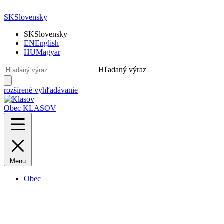
SK
Slovensky
SK
Slovensky
EN
English
HU
Magyar
Hľadaný výraz
rozšírené vyhľadávanie
Obec KLASOV
Menu
Obec