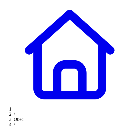
/
Obec
/