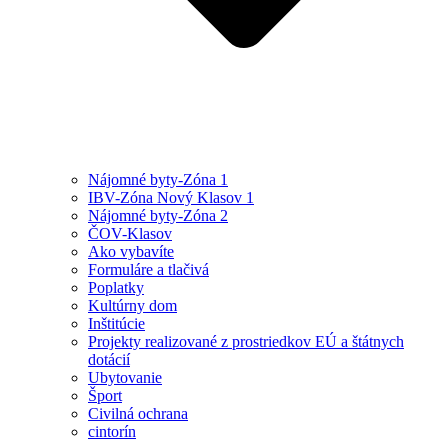
Nájomné byty-Zóna 1
IBV-Zóna Nový Klasov 1
Nájomné byty-Zóna 2
ČOV-Klasov
Ako vybavíte
Formuláre a tlačivá
Poplatky
Kultúrny dom
Inštitúcie
Projekty realizované z prostriedkov EÚ a štátnych
dotácií
Ubytovanie
Šport
Civilná ochrana
cintorín