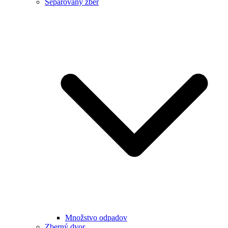
Separovaný zber
Množstvo odpadov
Zberný dvor