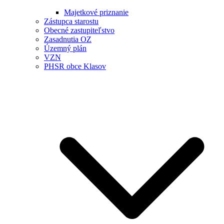
Majetkové priznanie
Zástupca starostu
Obecné zastupiteľstvo
Zasadnutia OZ
Územný plán
VZN
PHSR obce Klasov