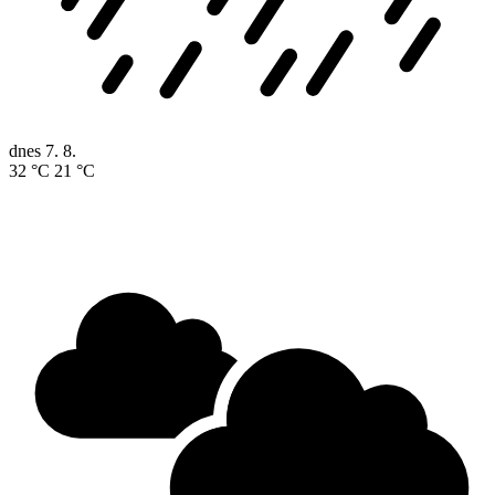
dnes
7. 8.
32 °C
21 °C