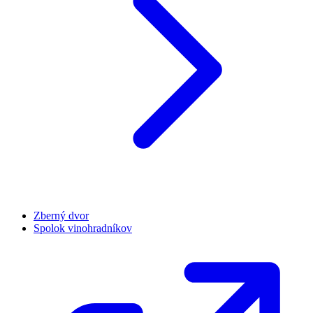
Zberný dvor
Spolok vinohradníkov